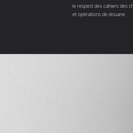
le respect des cahiers des c
et opérations de douane.