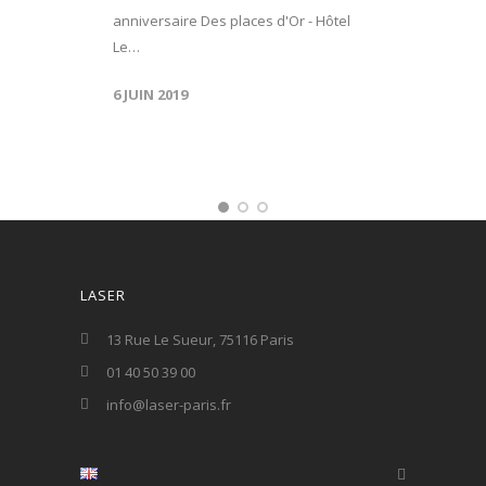
anniversaire Des places d'Or - Hôtel
Le…
6 JUIN 2019
LASER
13 Rue Le Sueur, 75116 Paris
01 40 50 39 00
info@laser-paris.fr