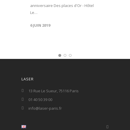
anniversaire Des places d'Or - Hôtel
Le…
6 JUIN 2019
LASER
13 Rue Le Sueur, 75116 Paris
01 40 50 39 00
info@laser-paris.fr