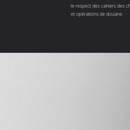
le respect des cahiers des c
et opérations de douane.