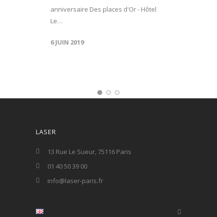
anniversaire Des places d'Or - Hôtel
Le…
6 JUIN 2019
LASER
13 Rue Le Sueur, 75116 Paris
01 40 50 39 00
info@laser-paris.fr