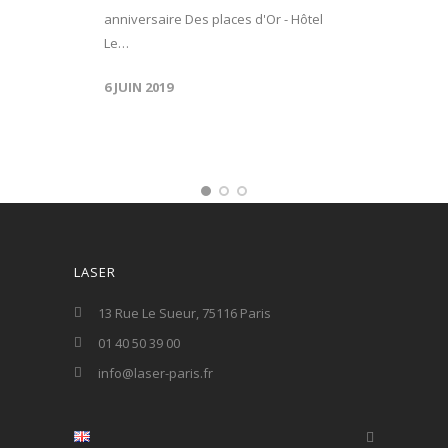
anniversaire Des places d'Or - Hôtel
Le…
6 JUIN 2019
LASER
13 Rue Le Sueur, 75116 Paris
01 40 50 39 00
info@laser-paris.fr