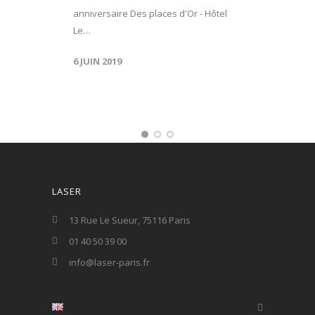
anniversaire Des places d'Or - Hôtel
Le…
6 JUIN 2019
LASER
13 Rue Le Sueur, 75116 Paris
01 40 50 39 00
info@laser-paris.fr