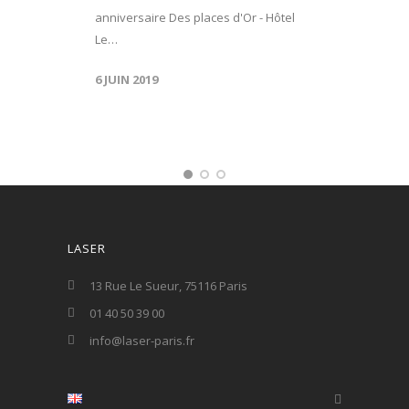
anniversaire Des places d'Or - Hôtel
Le…
6 JUIN 2019
LASER
13 Rue Le Sueur, 75116 Paris
01 40 50 39 00
info@laser-paris.fr