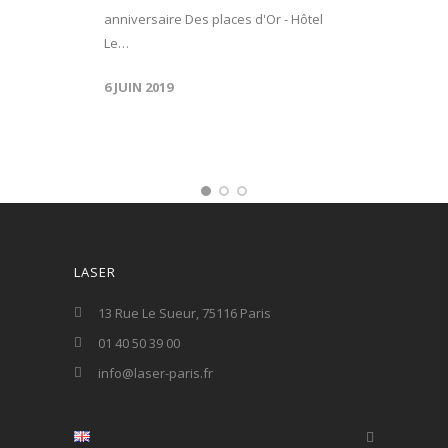
anniversaire Des places d'Or - Hôtel
Le…
6 JUIN 2019
LASER
13 Rue Le Sueur, 75116 Paris
01 40 50 39 00
info@laser-paris.fr