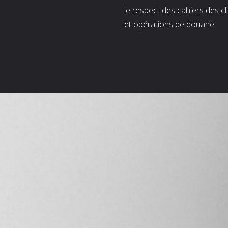
le respect des cahiers des c
et opérations de douane.