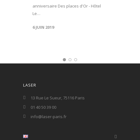
anniversaire Des places d'Or - Hôtel
Le…
6 JUIN 2019
LASER
13 Rue Le Sueur, 75116 Paris
01 40 50 39 00
info@laser-paris.fr