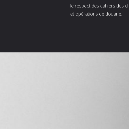
le respect des cahiers des c
et opérations de douane.