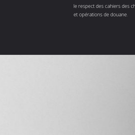
le respect des cahiers des c
et opérations de douane.