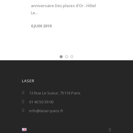
anniversaire Des places d'Or - Hôtel
Le…
6 JUIN 2019
LASER
13 Rue Le Sueur, 75116 Paris
01 40 50 39 00
info@laser-paris.fr