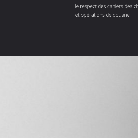
le respect des cahiers des c
et opérations de douane.