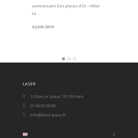
anniversaire Des places d'Or - Hôtel
Le…
6 JUIN 2019
LASER
13 Rue Le Sueur, 75116 Paris
01 40 50 39 00
info@laser-paris.fr