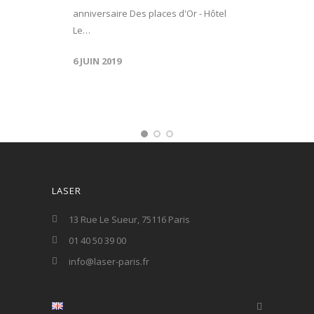
anniversaire Des places d'Or - Hôtel
Le…
6 JUIN 2019
LASER
13 Rue Le Sueur, 75116 Paris
01 40 50 39 00
info@laser-paris.fr