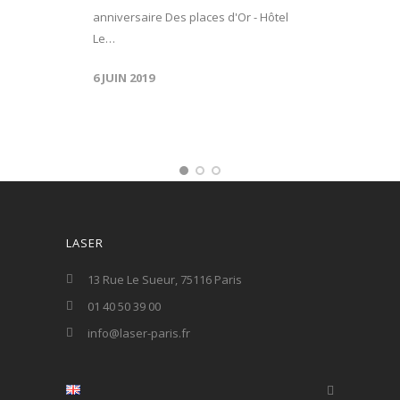
anniversaire Des places d'Or - Hôtel
Le…
6 JUIN 2019
LASER
13 Rue Le Sueur, 75116 Paris
01 40 50 39 00
info@laser-paris.fr