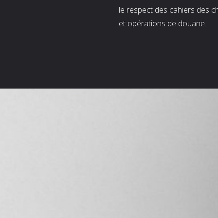
le respect des cahiers des c
et opérations de douane.