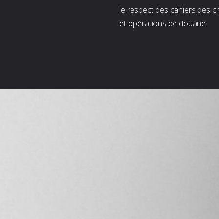
le respect des cahiers des c
et opérations de douane.