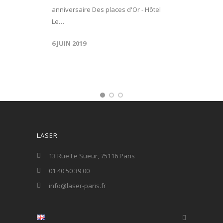
anniversaire Des places d'Or - Hôtel
Le…
6 JUIN 2019
LASER
13 Rue Le Sueur, 75116 Paris
01 40 50 39 00
info@laser-paris.fr