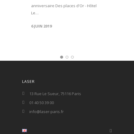
anniversaire Des places d'Or - Hôtel
Le…
6 JUIN 2019
LASER
13 Rue Le Sueur, 75116 Paris
01 40 50 39 00
info@laser-paris.fr