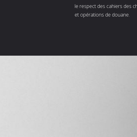
le respect des cahiers des c
et opérations de douane.