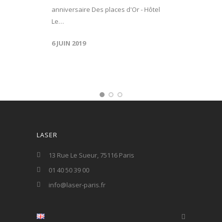
anniversaire Des places d'Or - Hôtel
Le…
6 JUIN 2019
LASER
13 Rue Le Sueur, 75116 Paris
01 40 50 39 00
info@laser-paris.fr