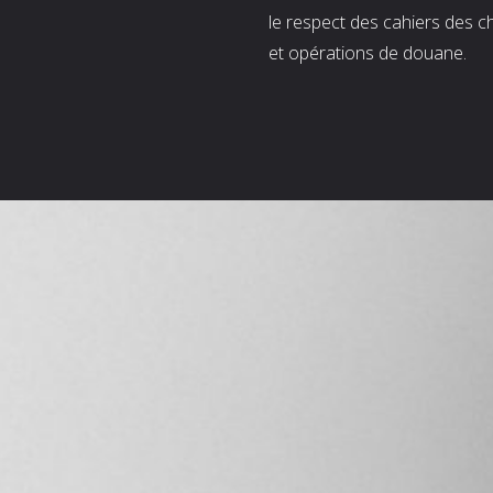
le respect des cahiers des c
et opérations de douane.