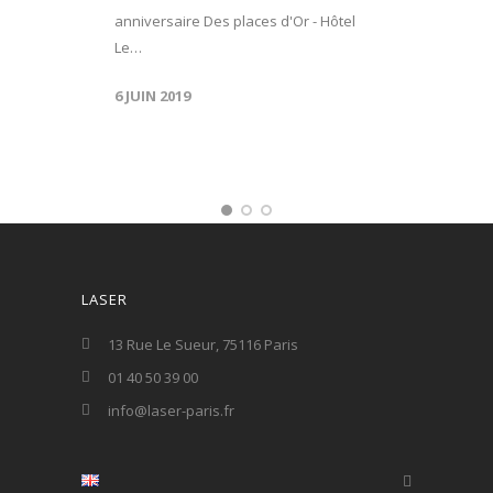
anniversaire Des places d'Or - Hôtel
Le…
6 JUIN 2019
LASER
13 Rue Le Sueur, 75116 Paris
01 40 50 39 00
info@laser-paris.fr