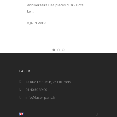
anniversaire Des places d'Or - Hôtel
Le…
6 JUIN 2019
LASER
13 Rue Le Sueur, 75116 Paris
01 40 50 39 00
info@laser-paris.fr