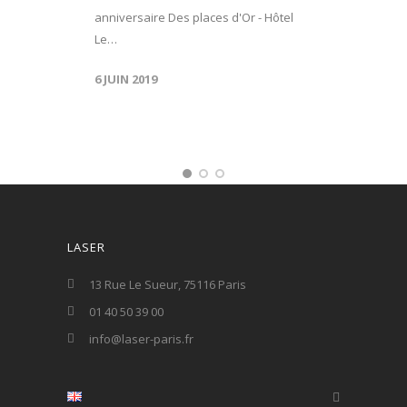
anniversaire Des places d'Or - Hôtel
Le…
6 JUIN 2019
LASER
13 Rue Le Sueur, 75116 Paris
01 40 50 39 00
info@laser-paris.fr