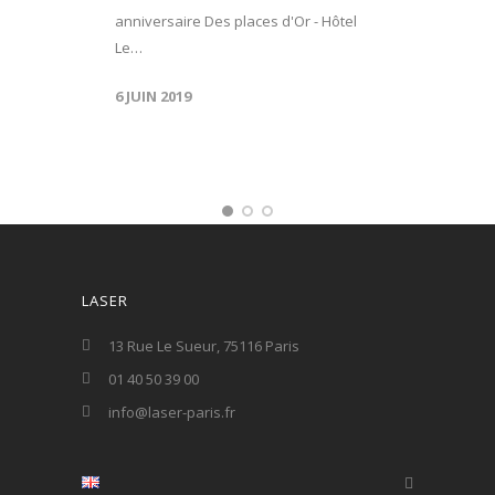
anniversaire Des places d'Or - Hôtel
Le…
6 JUIN 2019
LASER
13 Rue Le Sueur, 75116 Paris
01 40 50 39 00
info@laser-paris.fr