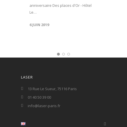
anniversaire Des places d'Or - Hôtel
Le…
6 JUIN 2019
LASER
13 Rue Le Sueur, 75116 Paris
01 40 50 39 00
info@laser-paris.fr