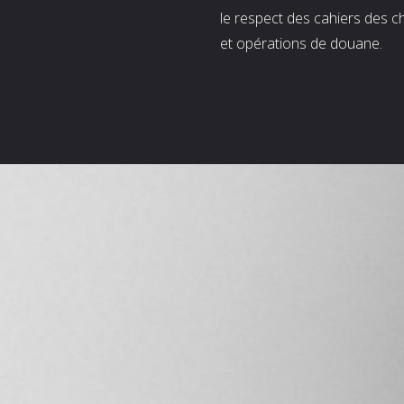
le respect des cahiers des c
et opérations de douane.