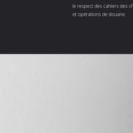
le respect des cahiers des c
et opérations de douane.