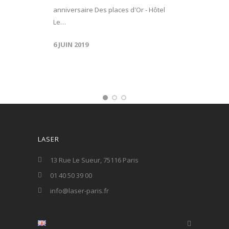
anniversaire Des places d'Or - Hôtel
Le…
6 JUIN 2019
LASER
13 Rue Le Sueur, 75116 Paris
01 40 50 39 00
info@laser-paris.fr