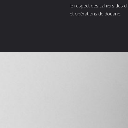
le respect des cahiers des c
et opérations de douane.