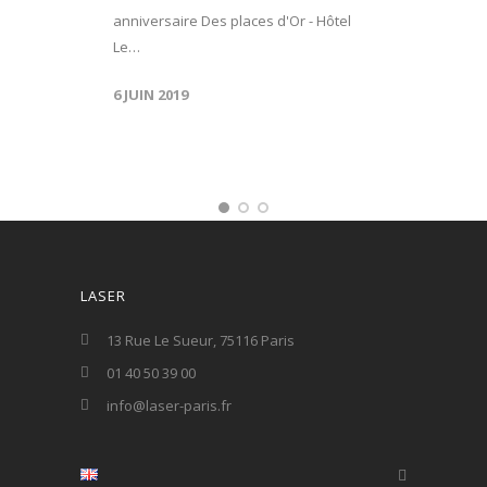
anniversaire Des places d'Or - Hôtel
Le…
6 JUIN 2019
LASER
13 Rue Le Sueur, 75116 Paris
01 40 50 39 00
info@laser-paris.fr