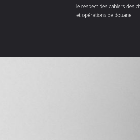
le respect des cahiers des c
et opérations de douane.