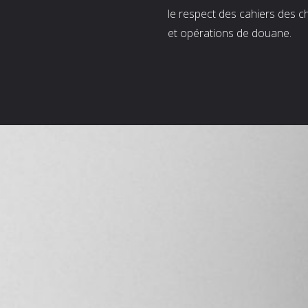
le respect des cahiers des c
et opérations de douane.